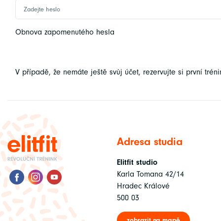
Obnova zapomenutého hesla
V případě, že nemáte ještě svůj účet, rezervujte si první trén
Adresa studia
Elitfit studio
Karla Tomana 42/14
Hradec Králové
500 03
zobrazit na mapě